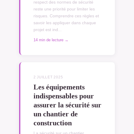
respect des normes de sécurité
reste une priorité pour limiter les
risques. Comprendre ces règles et
savoir les appliquer dans chaque
projet est ind...
14 min de lecture →
2 JUILLET 2025
Les équipements
indispensables pour
assurer la sécurité sur
un chantier de
construction
La sécurité sur un chantier